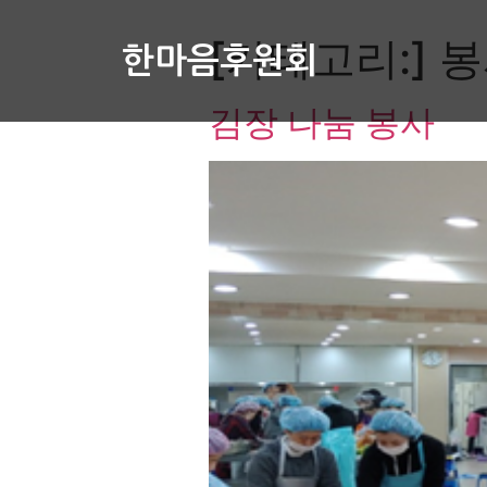
[카테고리:]
봉
한마음후원회
김장 나눔 봉사