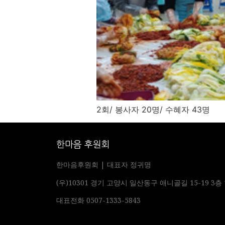
2회/ 봉사자 20명/ 수혜자 43명
한마음 후원회
한마음후원회 | 대표자 정귀명
(우)10301 경기 고양시 일산동구 애니골길 15-19 
대표전화 0507-1333-5843